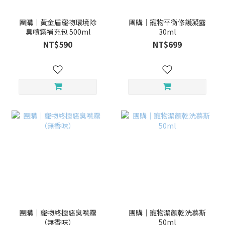
團購｜黃金盾寵物環境除
團購｜寵物平衡修護凝露
臭噴霧補充包 500ml
30ml
NT$590
NT$699
團購｜寵物終極惡臭噴霧
團購｜寵物潔顏乾洗慕斯
（無香味）
50ml