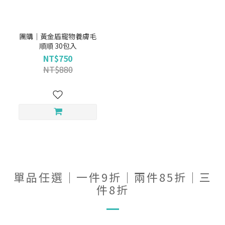
團購｜黃金盾寵物養膚毛
順順 30包入
NT$750
NT$880
單品任選｜一件9折｜兩件85折｜三
件8折