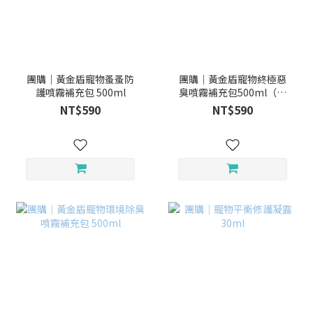
團購｜黃金盾寵物蚤蚤防
團購｜黃金盾寵物終極惡
護噴霧補充包 500ml
臭噴霧補充包500ml（無
香味）
NT$590
NT$590