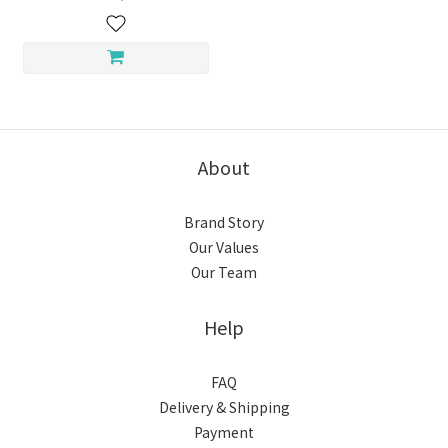
About
Brand Story
Our Values
Our Team
Help
FAQ
Delivery & Shipping
Payment