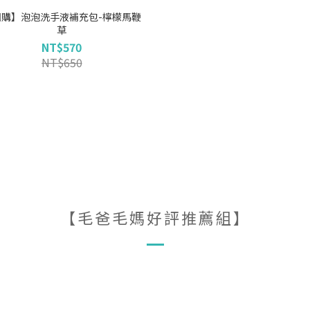
團購】泡泡洗手液補充包-檸檬馬鞭
草
NT$570
NT$650
【毛爸毛媽好評推薦組】