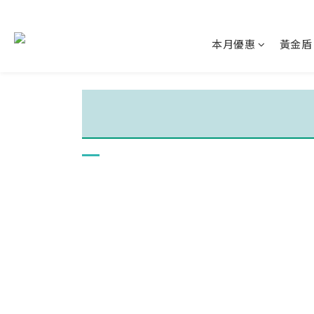
本月優惠
黃金盾