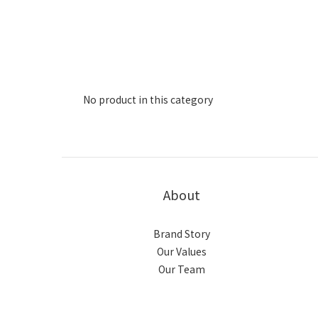
No product in this category
About
Brand Story
Our Values
Our Team