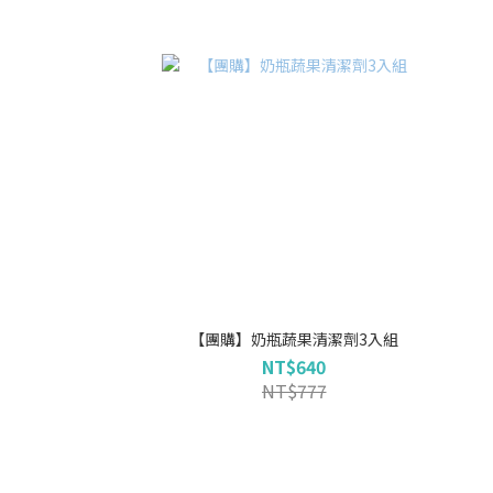
【團購】奶瓶蔬果清潔劑3入組
NT$640
NT$777