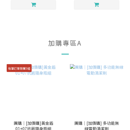
加購專區A
每筆訂單限購3組
團購｜[加價購]黃金盾
團購｜[加價購] 多功能無
01+07抗菌隨身瓶組
線電動清潔刷