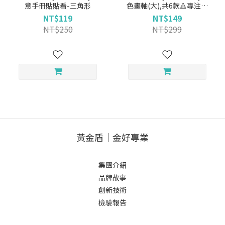
意手冊貼貼看-三角形
色畫軸(大),共6款🔺專注神
器🔺輕鬆育兒必備💪
NT$119
NT$149
NT$250
NT$299
黃金盾｜金好專業
集團介紹
品牌故事
創新技術
檢驗報告