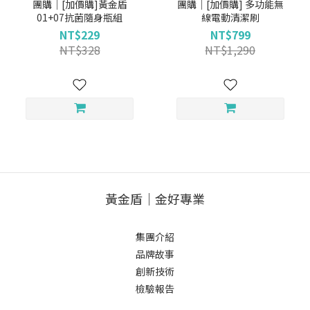
團購｜[加價購]黃金盾
團購｜[加價購] 多功能無
01+07抗菌隨身瓶組
線電動清潔刷
NT$229
NT$799
NT$328
NT$1,290
黃金盾｜金好專業
集團介紹
品牌故事
創新技術
檢驗報告