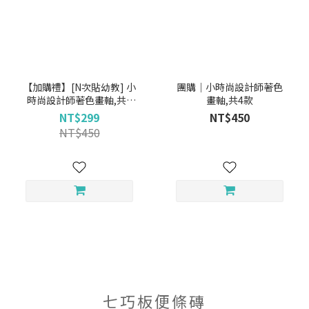
【加購禮】[N次貼幼教] 小
團購｜小時尚設計師著色
時尚設計師著色畫軸,共4
畫軸,共4款
款
NT$299
NT$450
NT$450
七巧板便條磚