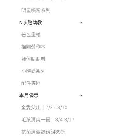
明星噴霧系列
N次貼幼教
著色畫軸
描圖勞作本
幾何貼貼看
小時尚系列
配件專區
本月優惠
金愛父出｜7/31-8/10
毛孩清爽一夏｜8/4-8/17
抗菌清潔熱銷組89折