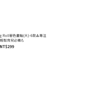
ng Roll著色畫軸(大)-6款🔺專注
輕鬆育兒必備💪
NT$299