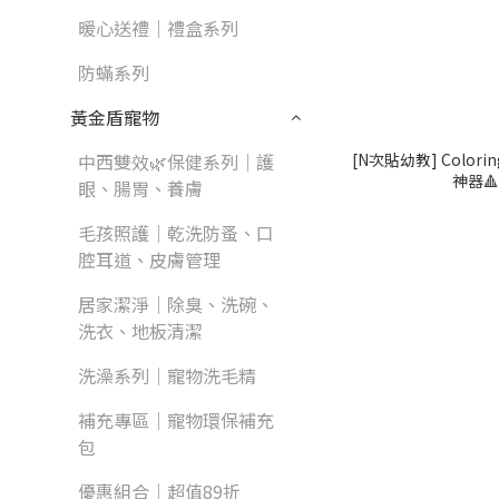
暖心送禮｜禮盒系列
防蟎系列
黃金盾寵物
[N次貼幼教] Colori
中西雙效🌿保健系列｜護
神器
眼、腸胃、養膚
毛孩照護｜乾洗防蚤、口
腔耳道、皮膚管理
居家潔淨｜除臭、洗碗、
洗衣、地板清潔
洗澡系列｜寵物洗毛精
補充專區｜寵物環保補充
包
優惠組合｜超值89折