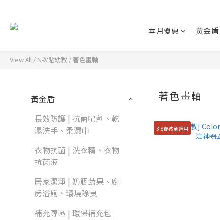
本月優惠
黃金盾
View All
/
N次貼幼教
/
著色畫軸
著色畫軸
黃金盾
長效防護 | 抗菌噴劑、乾
濕洗手、柔濕巾
3-8歲孩童適用
衣物抗菌 | 洗衣精、衣物
抗菌液
居家潔淨 | 奶瓶蔬果、廚
房浴廁、環境除臭
補充專區 | 環保補充包