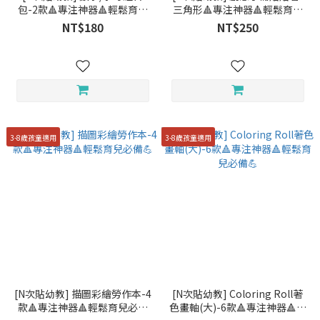
包-2款🔺專注神器🔺輕鬆育兒
三角形🔺專注神器🔺輕鬆育兒
必備💪
必備💪
NT$180
NT$250
3-8歲孩童適用
3-8歲孩童適用
[N次貼幼教] 描圖彩繪勞作本-4
[N次貼幼教] Coloring Roll著
款🔺專注神器🔺輕鬆育兒必備
色畫軸(大)-6款🔺專注神器🔺輕