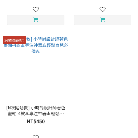
5-8歲孩童適用
[N次貼幼教] 小時尚設計師著色
畫軸-4款🔺專注神器🔺輕鬆育
兒必備💪
NT$450