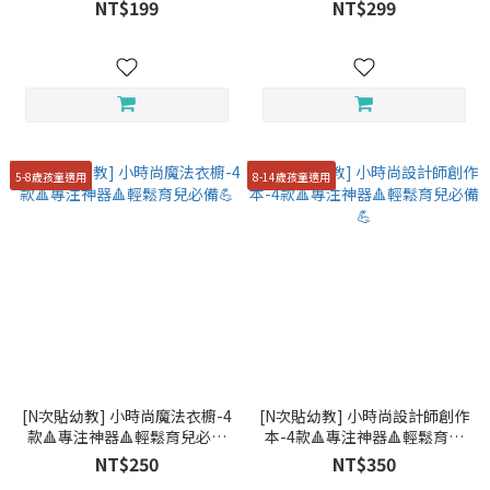
💪
鬆育兒必備💪
NT$199
NT$299
5-8歲孩童適用
8-14歲孩童適用
[N次貼幼教] 小時尚魔法衣櫥-4
[N次貼幼教] 小時尚設計師創作
款🔺專注神器🔺輕鬆育兒必備
本-4款🔺專注神器🔺輕鬆育兒
💪
必備💪
NT$250
NT$350