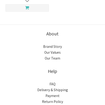
About
Brand Story
Our Values
Our Team
Help
FAQ
Delivery & Shipping
Payment
Return Policy