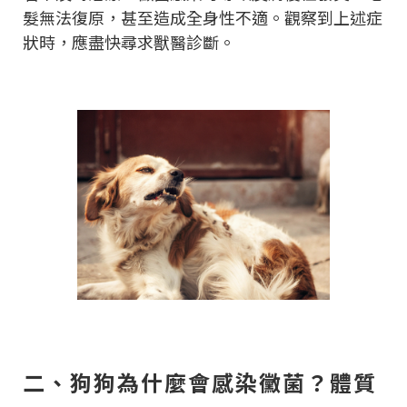
髮無法復原，甚至造成全身性不適。觀察到上述症
狀時，應盡快尋求獸醫診斷。
二、狗狗為什麼會感染黴菌？體質