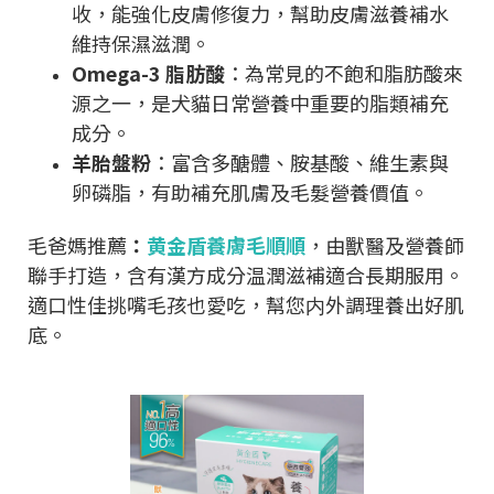
收，能強化皮膚修復力，幫助皮膚滋養補水
維持保濕滋潤。
Omega-3 脂肪酸
：為常見的不飽和脂肪酸來
源之一，是犬貓日常營養中重要的脂類補充
成分。
羊胎盤粉
：富含多醣體、胺基酸、維生素與
卵磷脂，有助補充肌膚及毛髮營養價值。
毛爸媽推薦
：
黄金盾養膚毛順順
，
由獸醫及營養師
聯手打造
，
含有漢方成分温潤滋補適合長期服用
。
適口性佳挑嘴毛孩也愛吃
，
幫您内外調理養出好肌
底
。