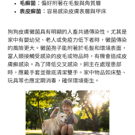
毛癬菌
：偏好附著在毛髮與角質層
表皮癬菌
：容易感染皮膚表層與甲床
狗狗皮膚黴菌具有明顯的人畜共通傳染性。尤其是
家中有嬰幼兒、老人或免疫力低下者時，黴菌傳染
的風險更大。黴菌孢子能附著於毛髮和環境表面，
當人類接觸受感染的皮毛或物品時，有機會造成皮
膚癬感染。為了降低交叉感染，飼主在處理患部
時，應戴手套並徹底清潔雙手。家中物品如床墊、
玩具等也應定期消毒，確保環境衛生。