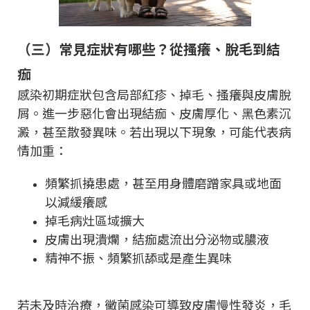
（三）常見症狀有哪些？從搔癢、脫毛到結
痂
感染初期症狀包含局部紅疹、掉毛、搔癢與皮膚脫
屑。進一步惡化會出現結痂、皮膚厚化、黑色素沉
澱，甚至散發異味。若出現以下現象，可能代表病
情加重：
頻繁抓撓患處，甚至用身體磨蹭家具或地面
以減緩癢感
掉毛病灶區域擴大
皮膚出現潰爛，結痂處流出分泌物或膿液
精神不振、頻繁抓舔或是產生異味
若未及時治療，黴菌感染可導致皮膚慢性發炎，毛