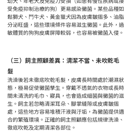
幼犬、年老犬及免疫力受損（如患有慢性疾病或接
受免疫抑制治療的狗）更易感染黴菌。某些品種如
鬆獅犬、鬥牛犬、黃金獵犬因為皮膚皺摺多、油脂
分泌旺盛，這些環境條件容易滋生黴菌。此外，過
敏體質的狗狗皮膚屏障較弱，也容易被黴菌入侵。
（三）飼主照顧差異：清潔不當、未吹乾毛
髮
洗澡後若未徹底吹乾毛髮，皮膚長時間處於潮濕狀
態，極易促使黴菌孳生。穿戴不透氣的衣物或長時
間未清洗的毛巾、寢具，也會造成細菌與黴菌的滋
生。飼主若忽略清潔耳朵、腳掌縫隙或皮膚皺摺
處，這些地方容易堆積汗液與汙垢，為黴菌提供適
合的繁殖環境。正確的飼主照顧應包括規律洗澡、
徹底吹乾及定期清潔各部位。