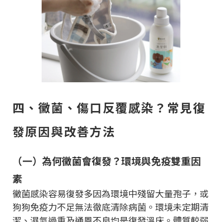
四、黴菌、傷口反覆感染？常見復
發原因與改善方法
（一）為何黴菌會復發？環境與免疫雙重因
素
黴菌感染容易復發多因為環境中殘留大量孢子，或
狗狗免疫力不足無法徹底清除病菌。環境未定期清
潔、濕氣過重及通風不良均是復發溫床。體質較弱