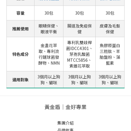
容量
30包
30包
30包
眼睛保健、
腸道及免疫保
皮膚及毛髮
推薦使用
眼液平衡
健
保健
專利乳雙歧桿
金盞花萃
魚膠原蛋白
菌IDCC4301、
取、專利流
三胜肽、羊
特色成分
芽孢乳酸菌
行鏈球菌發
胎盤粉、藻
MTCC5856、
酵物、NMN
藍素
紫錐花萃取
3個月以上狗
3個月以上狗
3個月以上狗
適用對象
狗、貓咪
狗、貓咪
狗、貓咪
黃金盾｜金好專業
集團介紹
品牌故事