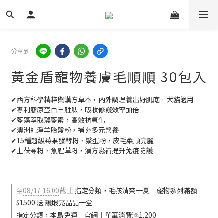
分享到
黃金盾寵物養膚毛順順 30包入
✔西方科學精粹與漢方草本，內外調理養出好肌底，犬貓適用
✔專利膠原蛋白三胜肽，吸收修護效率加倍
✔藍藻萃取藻藍素，高效抗氧化
✔澳洲純淨羊胎盤粉，補充多元營養
✔15種超級莓果發酵粉、鱉蛋粉，皮毛柔順亮麗
✔土茯苓粉、魚腥草粉，漢方滋補提升免疫防護
至
08/17 16:00
截止
指定分類，毛孩清爽一夏｜寵物系列滿額
$1500 送 護眼亮晶晶一盒
指定分類，本島免運｜官網｜單筆消費滿1,200