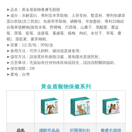
►品名：黃金盾寵物養膚毛順順
►成分：水解蛋白、專利玄米萃取物、土茯苓粉、鱉蛋粉、專利魚膠原
蛋白胜肽(含三胜肽)、魚腥草萃取物、硒酵母、羊胎盤粉、專利15種綜
合莓果發酵物(接骨木莓、野櫻梅、巴西莓、山桑子、黑醋栗、覆盆
莓、黑莓、藍莓、波森莓、蔓越莓、楊梅、枸杞、余甘子、草莓、桑
椹)、藻藍素、麥芽糊精。
►容量：1公克/包；30包/盒
►食用方法：可拌入飼料、罐頭或直接食用。
►儲存方法：請放置於乾燥陰涼處，避免陽光直接照射。
►注意事項：毛孩如有任何特殊疾病或狀況，請諮詢獸醫師協助。
►保存期限：2年
►產地：台灣
黃金盾寵物保健系列
品名
護眼亮晶晶
好腸胃壯壯
養膚毛順順