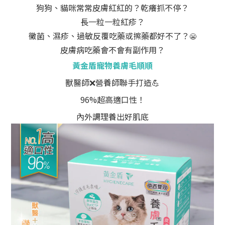
狗狗、貓咪常常皮膚紅紅的？乾癢抓不停？
長一粒一粒紅疹？
黴菌、濕疹、過敏反覆吃藥或擦藥都好不了？
😬
皮膚病吃藥會不會有副作用？
黃金盾寵物養膚毛順順
獸醫師
❌
營養師聯手打造
💪
96%超高適口性！
內外調理養出好肌底