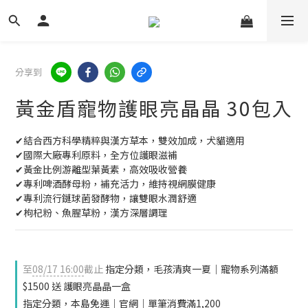
分享到
黃金盾寵物護眼亮晶晶 30包入
✔結合西方科學精粹與漢方草本，雙效加成，犬貓適用
✔國際大廠專利原料，全方位護眼滋補
✔黃金比例游離型葉黃素，高效吸收營養
✔專利啤酒酵母粉，補充活力，維持視網膜健康
✔專利流行鏈球菌發酵物，讓雙眼水潤舒適
✔枸杞粉、魚腥草粉，漢方深層調理
至
08/17 16:00
截止
指定分類，毛孩清爽一夏｜寵物系列滿額
$1500 送 護眼亮晶晶一盒
指定分類，本島免運｜官網｜單筆消費滿1,200