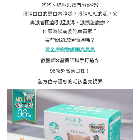
狗狗、貓咪眼睛有分泌物?
眼睛白白的是白內障嗎？眼睛紅紅的呢？
😢
鼻淚管阻塞引起淚溝、淚痕怎麼辦？
什麼時候需要吃葉黃素？
這些問題您煩惱過嗎？
黃金盾寵物護眼亮晶晶
獸醫師
❌
營養師聯手打造
💪
96%超高適口性！
全方位守護您的毛孩晶亮視界