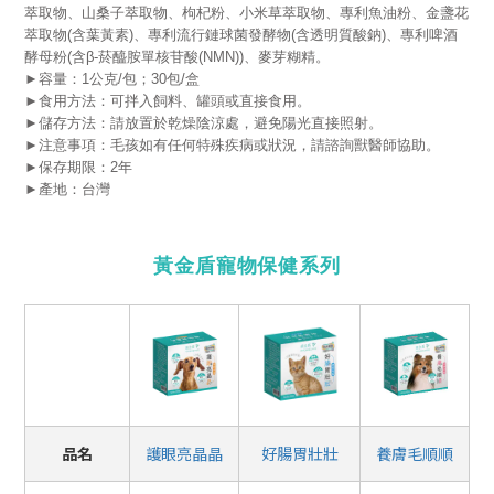
萃取物、山桑子萃取物、枸杞粉、小米草萃取物、專利魚油粉、金盞花
萃取物(含葉黃素)、專利流行鏈球菌發酵物(含透明質酸鈉)、專利啤酒
酵母粉(含β-菸醯胺單核苷酸(NMN))、麥芽糊精。
►容量：1公克/包；30包/盒
►食用方法：可拌入飼料、罐頭或直接食用。
►儲存方法：請放置於乾燥陰涼處，避免陽光直接照射。
►注意事項：毛孩如有任何特殊疾病或狀況，請諮詢獸醫師協助。
►保存期限：2年
►產地：台灣
黃金盾寵物保健系列
品名
護眼亮晶晶
好腸胃壯壯
養膚毛順順