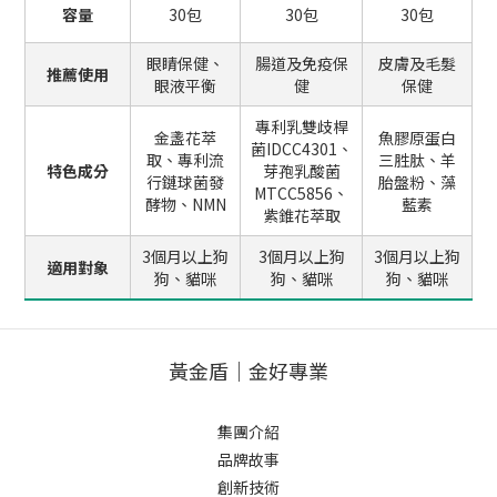
容量
30包
30包
30包
眼睛保健、
腸道及免疫保
皮膚及毛髮
推薦使用
眼液平衡
健
保健
專利乳雙歧桿
金盞花萃
魚膠原蛋白
菌IDCC4301、
取、專利流
三胜肽、羊
特色成分
芽孢乳酸菌
行鏈球菌發
胎盤粉、藻
MTCC5856、
酵物、NMN
藍素
紫錐花萃取
3個月以上狗
3個月以上狗
3個月以上狗
適用對象
狗、貓咪
狗、貓咪
狗、貓咪
黃金盾｜金好專業
集團介紹
品牌故事
創新技術