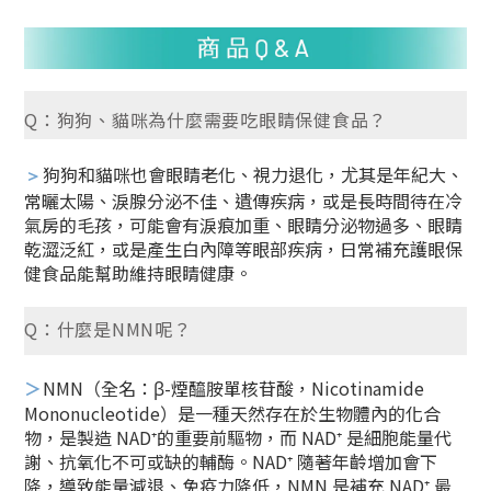
Q：狗狗、貓咪為什麼需要吃眼睛保健食品？
狗狗和貓咪也會眼睛老化、視力退化，尤其是年紀大、
＞
常曬太陽、淚腺分泌不佳、遺傳疾病，或是長時間待在冷
氣房的毛孩，可能會有淚痕加重、眼睛分泌物過多、眼睛
乾澀泛紅，或是產生白內障等眼部疾病，日常補充護眼保
健食品能幫助維持眼睛健康。
Q：什麼是NMN呢？
＞
NMN（全名：β-煙醯胺單核苷酸，Nicotinamide
Mononucleotide）是一種天然存在於生物體內的化合
物，是製造 NAD⁺的重要前驅物，而 NAD⁺ 是細胞能量代
謝、抗氧化不可或缺的輔酶。NAD⁺ 隨著年齡增加會下
降，導致能量減退、免疫力降低，NMN 是補充 NAD⁺ 最