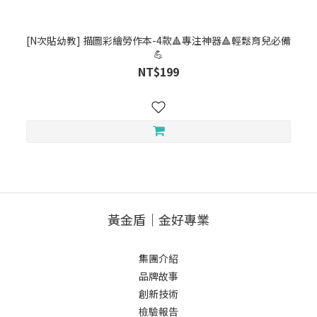
[N次貼幼教] 描圖彩繪勞作本-4款🔺專注神器🔺輕鬆育兒必備
💪
NT$199
黃金盾｜金好專業
集團介紹
品牌故事
創新技術
檢驗報告