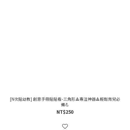
[N次貼幼教] 創意手冊貼貼看-三角形🔺專注神器🔺輕鬆育兒必
備💪
NT$250