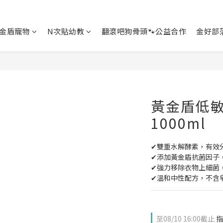
金盾寵物
N次貼幼教
翻滾吧狗骨頭🐾公益合作
金好部
黃金盾低
1000ml
✔雙重水解酵素，有效
✔添加黃金盾抗菌因子
✔強力移除衣物上細菌
✔溫和中性配方，不含
至
08/10 16:00
截止
指