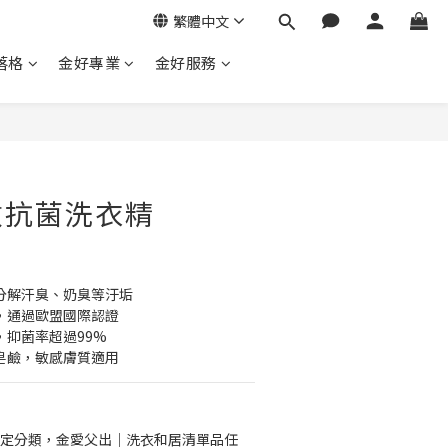
繁體中文
落格
金好專業
金好服務
敏抗菌洗衣精
分解汗臭、奶臭等汙垢
，通過歐盟國際認證
，抑菌率超過99%
皂鹼，敏感膚質適用
定分類，金愛父出｜洗衣和居清單品任