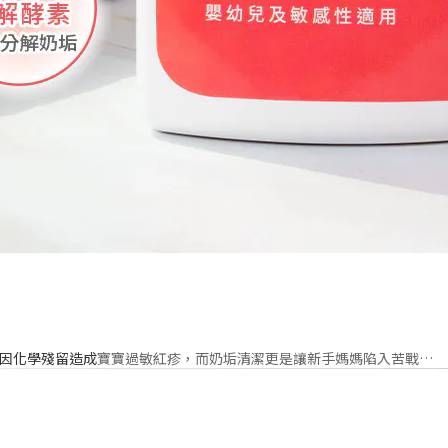
易因化學殘留造成
寶寶過敏紅疹
，而
奶垢清潔
更是讓新手媽媽陷入苦戰…