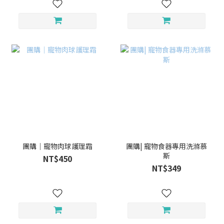
團購｜寵物肉球護理霜
團購| 寵物食器專用洗滌慕
斯
NT$450
NT$349