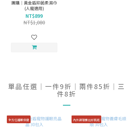
團購｜黃金盾抑菌柔濕巾
(人寵適用)
NT$899
NT$1,080
單品任選｜一件9折｜兩件85折｜三
件8折
全方位護眼保健
內外調理養出好肌底