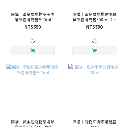
團購｜黃金盾寵物蚤蚤防
團購｜黃金盾寵物終極惡
護噴霧補充包 500ml
臭噴霧補充包500ml（無
香味）
NT$590
NT$590
團購｜黃金盾寵物環境除
團購｜寵物平衡修護凝露