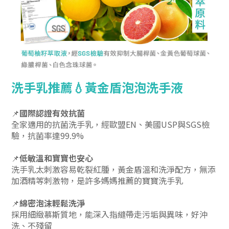
洗手乳推薦💧黃金盾泡泡洗手液
📌
國際認證有效抗菌
全家適用的抗菌洗手乳，經歐盟EN、美國USP與SGS檢
驗，抗菌率達99.9%
📌
低敏溫和寶寶也安心
洗手乳太刺激容易乾裂紅腫，黃金盾溫和洗淨配方，無添
加酒精等刺激物，是許多媽媽推薦的寶寶洗手乳
📌
綿密泡沫輕鬆洗淨
採用細緻慕斯質地，能深入指縫帶走污垢與異味，好沖
洗、不殘留