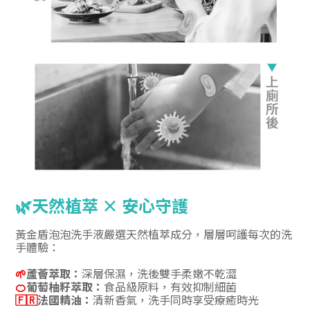
🌿
天然植萃 × 安心守護
黃金盾泡泡洗手液嚴選天然植萃成分，層層呵護每次的洗
手體驗：
🌱
蘆薈萃取：
深層保濕，洗後雙手柔嫩不乾澀
🍊
葡萄柚籽萃取：
食品級原料，有效抑制細菌
🇫🇷
法國精油：
清新香氣，洗手同時享受療癒時光