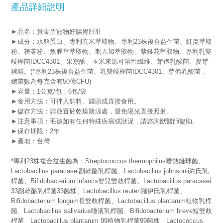
產品詳細說明
►品名：黃金盾寵物好腸胃壯壯
►成分：水解蛋白、專利玄米萃取物、專利23株複合益生菌、紅棗萃取
粉、茯苓粉、魚腥草萃取物、刺五加萃取物、紫錐花萃取物、專利乳雙
歧桿菌IDCC4301、果寡醣、玉米來源可溶性纖維、芽孢乳酸菌、麥芽
糊精。(*專利23株複合益生菌、乳雙歧桿菌IDCC4301、芽孢乳酸菌，
總菌數為每克含有50億CFU)
►容量：1公克/包；6包/袋
►食用方法：可拌入飼料、罐頭或直接食用。
►儲存方法：請放置於乾燥陰涼處，避免陽光直接照射。
►注意事項：毛孩如有任何特殊疾病或狀況，請諮詢獸醫師協助。
►保存期限：2年
►產地：台灣
*專利23株複合益生菌為：
Streptococcus thermophilus嗜熱鏈球菌、
Lactobacillus paracasei副乾酪乳桿菌、Lactobacillus johnsonii約氏乳
桿菌、Bifidobacterium infantis嬰兒雙歧桿菌、Lactobacillus paracasei
33副乾酪乳桿菌33菌株、Lactobacillus reuteri羅伊氏乳桿菌、
Bifidobacterium longum長雙歧桿菌、Lactobacillus plantarum植物乳桿
菌、Lactobacillus salivarius唾液乳桿菌、Bifidobacterium breve短雙歧
桿菌、Lactobacillus plantarum 99植物乳桿菌99菌株、Lactococcus