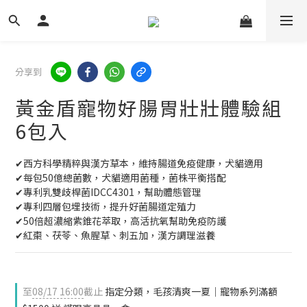
分享到
黃金盾寵物好腸胃壯壯體驗組
6包入
✔西方科學精粹與漢方草本，維持腸道免疫健康，犬貓適用
✔每包50億總菌數，犬貓適用菌種，菌株平衡搭配
✔專利乳雙歧桿菌IDCC4301，幫助體態管理
✔專利四層包埋技術，提升好菌腸道定殖力
✔50倍超濃縮紫錐花萃取，高活抗氧幫助免疫防護
✔紅棗、茯苓、魚腥草、刺五加，漢方調理滋養
至
08/17 16:00
截止
指定分類，毛孩清爽一夏｜寵物系列滿額