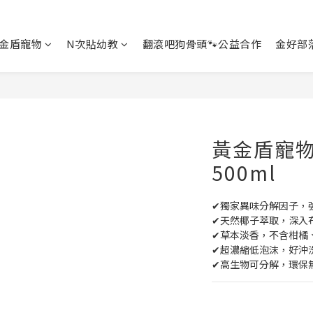
金盾寵物
N次貼幼教
翻滾吧狗骨頭🐾公益合作
金好部
黃金盾寵
500ml
✔獨家異味分解因子，
✔天然椰子萃取，深入
✔草本淡香，不含柑橘
✔超濃縮低泡沫，好沖
✔高生物可分解，環保