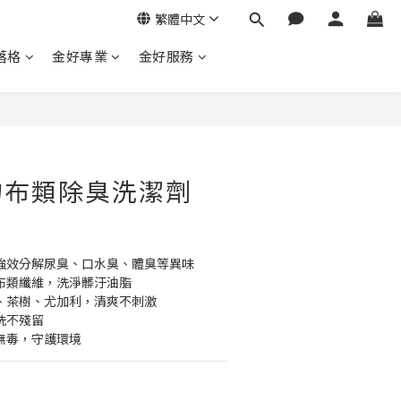
繁體中文
落格
金好專業
金好服務
物布類除臭洗潔劑
強效分解尿臭、口水臭、體臭等異味
布類纖維，洗淨髒汙油脂
、茶樹、尤加利，清爽不刺激
洗不殘留
無毒，守護環境