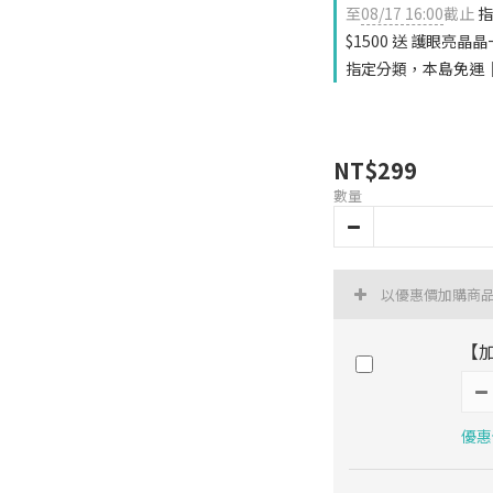
至
08/17 16:00
截止
指
$1500 送 護眼亮晶
指定分類，本島免運｜
NT$299
數量
以優惠價加購商
【
優惠