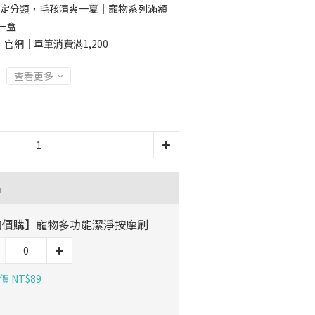
定分類，毛孩清爽一夏｜寵物系列滿額
晶一盒
官網｜單筆消費滿1,200
查看更多
品
加價購】寵物多功能潔淨按摩刷
價 NT$89