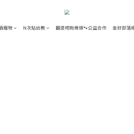
盾寵物
N次貼幼教
翻滾吧狗骨頭🐾公益合作
金好部落