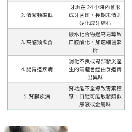
牙垢在 24 小時內會形
2. 清潔頻率低
成牙菌斑，長期未清則
硬化成牙結石
碳水化合物過高易導致
3. 高醣類飲食
口腔酸化，加速細菌繁
衍
消化不良或胃部發炎產
4. 腸胃道疾病
生的氣體會經由食道傳
出異味
腎功能不全導致毒素積
5. 腎臟疾病
聚，口腔可能散發類似
尿液或金屬味