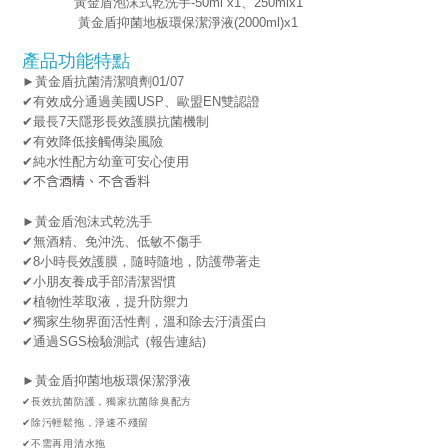
黃金盾泡沫式乾洗手-50ml x1、250mlx1
黃金盾抑菌地板環保潔淨液(2000ml)x1
產品功能特點
►
黃金盾抗菌清潔噴劑01/07
✔有效成分通過美國USP、歐盟EN雙認證
✔最長7天隱形長效護膜抗菌機制
✔有效降低接觸傳染風險
✔純水性配方幼童可安心使用
✔不含酒精、不含香料
►黃金盾泡沫式乾洗手
✔無酒精、免沖洗、低敏不傷手
✔8小時長效護膜，隨時隨地，防護帶著走
✔小朋友養成手部清潔習慣
✔植物性萃取液，提升防禦力
✔獨家生物界面活性劑，溫和除去汙漬蛋白
(報告連結)
✔通過SGS檢驗測試
►
黃金盾抑菌地板環保潔淨液
✔長效抗菌防護，獨家抗菌除臭配方
✔除污輕鬆拖，淨速不殘留
✔不需再用清水拖