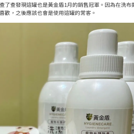
查了查發現這罐也是黃金盾1月的銷售冠軍。因為在洗布
喜歡，之後應該也會是使用這罐的常客。