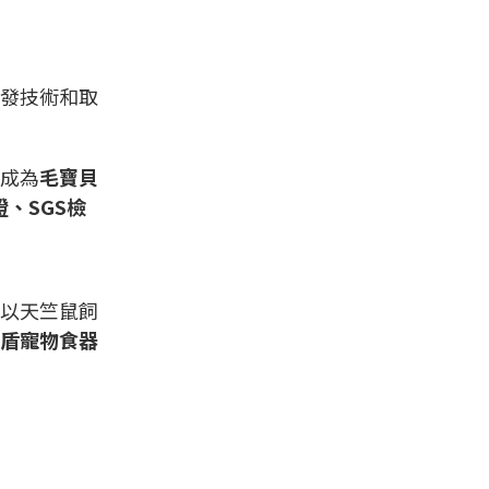
發技術和取
成為
毛寶貝
、SGS檢
以天竺鼠飼
盾寵物食器