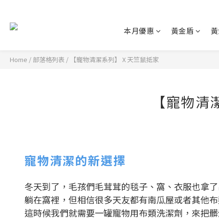
本月優惠
黃金盾
黃
Home
/
部落格列表
/
【寵物清潔系列】 X 天竺鼠抵家
【寵物清潔
寵物清潔的新選擇
冬天到了，毛孩們毛茸茸的毯子、窩、衣服也拿了
躺在窩裡，但相信很多天友都有南瓜屋或者其他布
這時候我們就需要一罐寵物用布類洗潔劑，來把髒