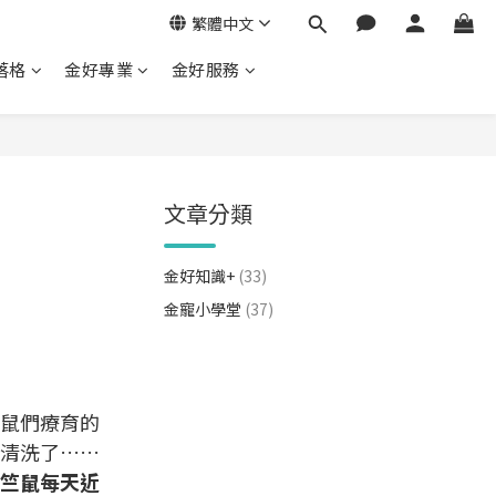
繁體中文
落格
金好專業
金好服務
文章分類
金好知識+
(33)
金寵小學堂
(37)
鼠們療育的
清洗了……
竺鼠每天近