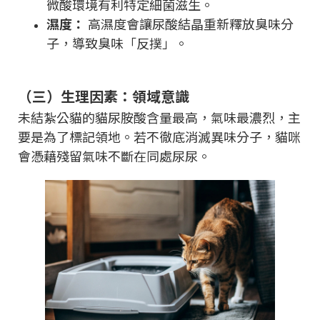
微酸環境有利特定細菌滋生。
濕度：
高濕度會讓尿酸結晶重新釋放臭味分
子，導致臭味「反撲」。
（三）生理因素：領域意識
未結紮公貓的貓尿胺酸含量最高，氣味最濃烈，主
要是為了標記領地。若不徹底消滅異味分子，貓咪
會憑藉殘留氣味不斷在同處尿尿。