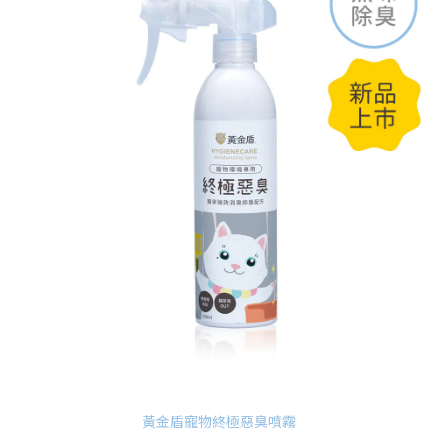
黃金盾寵物終極惡臭噴霧