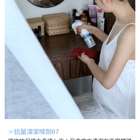
☞抗菌清潔噴劑07