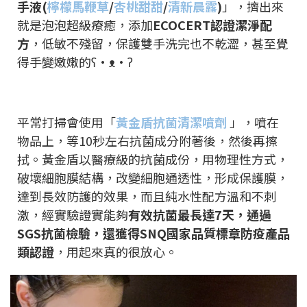
手液(
檸檬馬鞭草
/
杏桃甜甜
/
清新晨露
)
」，擠出來
就是泡泡超級療癒，添加
ECOCERT認證潔淨配
方
，低敏不殘留，保護雙手洗完也不乾澀，甚至覺
得手變嫩嫩的ʕ•ᴥ•ʔ
平常打掃會使用「
黃金盾抗菌清潔噴劑
」，噴在
物品上，等10秒左右抗菌成分附著後，然後再擦
拭。黃金盾以醫療級的抗菌成份，用物理性方式，
破壞細胞膜結構，改變細胞通透性，形成保護膜，
達到長效防護的效果，而且純水性配方溫和不刺
激，經實驗證實能夠
有效抗菌最長達7天，通過
SGS抗菌檢驗，還獲得SNQ國家品質標章防疫產品
類認證
，用起來真的很放心。