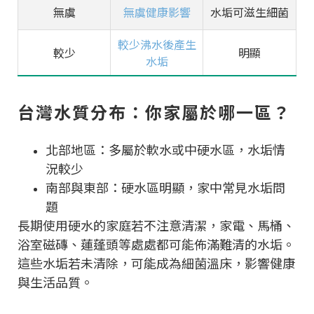
無虞
無虞
健康影響
水垢可滋生細菌
較少
沸水後產生
較少
明顯
水垢
台灣水質分布：你家屬於哪一區？
北部地區：多屬於軟水或中硬水區，水垢情
況較少
南部與東部：硬水區明顯，家中常見水垢問
題
長期使用硬水的家庭若不注意清潔，家電、馬桶、
浴室磁磚、蓮蓬頭等處處都可能佈滿難清的水垢。
這些水垢若未清除，可能成為細菌溫床，影響健康
與生活品質。