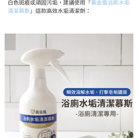
白色斑痕或頑固污垢，建議使用「
黃金盾浴廁水垢
清潔慕斯
」這款高效水垢清潔劑：