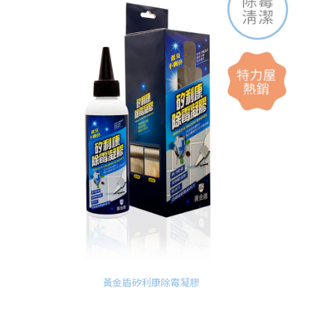
黃金盾矽利康除霉凝膠