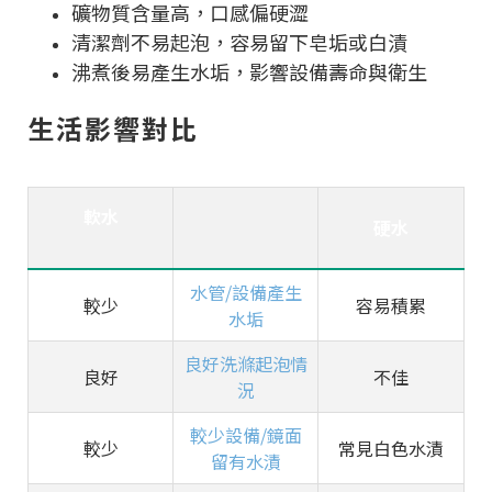
礦物質含量高，口感偏硬澀
清潔劑不易起泡，容易留下皂垢或白漬
沸煮後易產生水垢，影響設備壽命與衛生
生活影響對比
軟水
硬水
水管/設備產生
較少
容易積累
水垢
良好
洗滌起泡情
良好
不佳
況
較少
設備/鏡面
較少
常見白色水漬
留有水漬