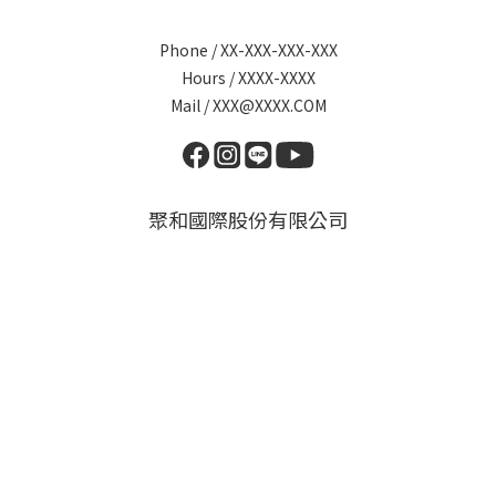
Phone / XX-XXX-XXX-XXX
Hours / XXXX-XXXX
Mail / XXX@XXXX.COM
聚和國際股份有限公司