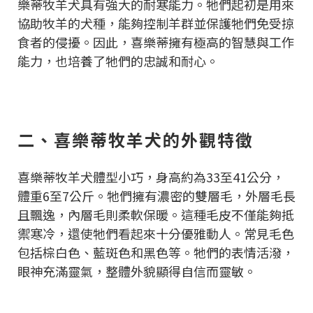
樂蒂牧羊犬具有強大的耐寒能力。牠們起初是用來
協助牧羊的犬種，能夠控制羊群並保護牠們免受掠
食者的侵擾。因此，喜樂蒂擁有極高的智慧與工作
能力，也培養了牠們的忠誠和耐心。
二、喜樂蒂牧羊犬的外觀特徵
喜樂蒂牧羊犬體型小巧，身高約為33至41公分，
體重6至7公斤。牠們擁有濃密的雙層毛，外層毛長
且飄逸，內層毛則柔軟保暖。這種毛皮不僅能夠抵
禦寒冷，還使牠們看起來十分優雅動人。常見毛色
包括棕白色、藍斑色和黑色等。牠們的表情活潑，
眼神充滿靈氣，整體外貌顯得自信而靈敏。