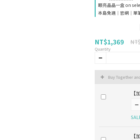
眼亮晶晶一盒 on select
本島免運｜官網｜單筆消費滿1
NT$1,369
NT$
Quantity
Buy Together an
【
SAL
【