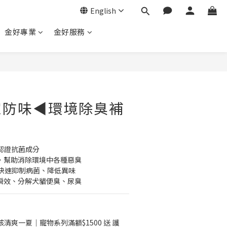
English
金好專業
金好服務
家防味◀環境除臭補
P認證抗菌成分
，幫助消除環境中各種惡臭
可快速抑制病菌、降低異味
瞬效、分解犬貓便臭、尿臭
孩清爽一夏｜寵物系列滿額$1500 送 護