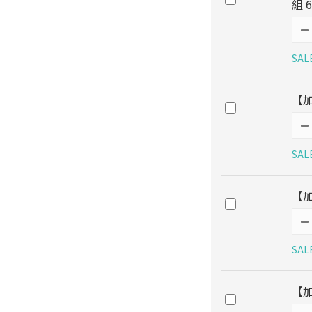
組 
SAL
【
SAL
【
SAL
【