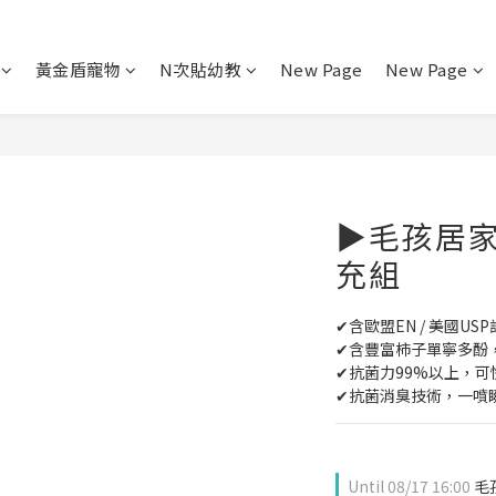
黃金盾寵物
N次貼幼教
New Page
New Page
▶毛孩居
充組
✔含歐盟EN / 美國US
✔含豐富柿子單寧多酚
✔抗菌力99%以上，
✔抗菌消臭技術，一噴
Until
08/17 16:00
毛