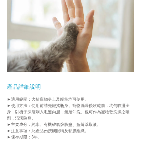
產品詳細說明
►適用範圍：犬貓寵物身上及腳掌均可使用。
►使用方法：使用前請先輕搖瓶身。寵物洗澡後吹乾前，均勻噴灑全
身，以梳子深層刷入毛髮內層，無須沖洗。也可作為寵物乾洗澡之噴
劑，清潔除臭。
►主要成分：純水、有機矽氧烷胺鹽、藍莓萃取液。
►注意事項：此產品勿接觸眼睛及黏膜組織。
►保存期限：3年。