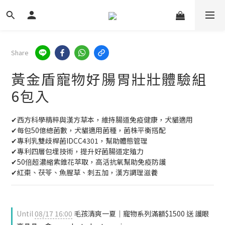
Share
黃金盾寵物好腸胃壯壯體驗組
6包入
✔西方科學精粹與漢方草本，維持腸道免疫健康，犬貓適用
✔每包50億總菌數，犬貓適用菌種，菌株平衡搭配
✔專利乳雙歧桿菌IDCC4301，幫助體態管理
✔專利四層包埋技術，提升好菌腸道定殖力
✔50倍超濃縮紫錐花萃取，高活抗氧幫助免疫防護
✔紅棗、茯苓、魚腥草、刺五加，漢方調理滋養
Until
08/17 16:00
毛孩清爽一夏｜寵物系列滿額$1500 送 護眼