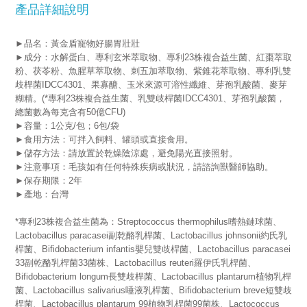
產品詳細說明
►品名：黃金盾寵物好腸胃壯壯
►成分：水解蛋白、專利玄米萃取物、專利23株複合益生菌、紅棗萃取
粉、茯苓粉、魚腥草萃取物、刺五加萃取物、紫錐花萃取物、專利乳雙
歧桿菌IDCC4301、果寡醣、玉米來源可溶性纖維、芽孢乳酸菌、麥芽
糊精。(*專利23株複合益生菌、乳雙歧桿菌IDCC4301、芽孢乳酸菌，
總菌數為每克含有50億CFU)
►容量：1公克/包；6包/袋
►食用方法：可拌入飼料、罐頭或直接食用。
►儲存方法：請放置於乾燥陰涼處，避免陽光直接照射。
►注意事項：毛孩如有任何特殊疾病或狀況，請諮詢獸醫師協助。
►保存期限：2年
►產地：台灣
*專利23株複合益生菌為：
Streptococcus thermophilus嗜熱鏈球菌、
Lactobacillus paracasei副乾酪乳桿菌、Lactobacillus johnsonii約氏乳
桿菌、Bifidobacterium infantis嬰兒雙歧桿菌、Lactobacillus paracasei
33副乾酪乳桿菌33菌株、Lactobacillus reuteri羅伊氏乳桿菌、
Bifidobacterium longum長雙歧桿菌、Lactobacillus plantarum植物乳桿
菌、Lactobacillus salivarius唾液乳桿菌、Bifidobacterium breve短雙歧
桿菌、Lactobacillus plantarum 99植物乳桿菌99菌株、Lactococcus