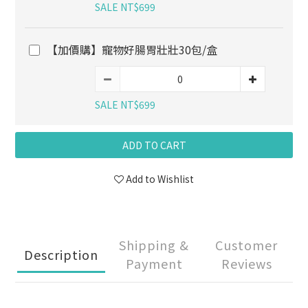
SALE NT$699
【加價購】寵物好腸胃壯壯30包/盒
SALE NT$699
ADD TO CART
Add to Wishlist
Shipping &
Customer
Description
Payment
Reviews