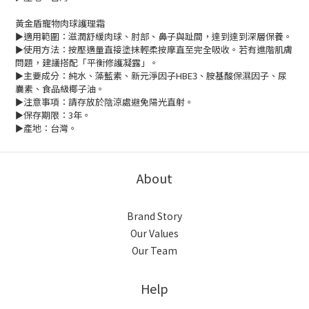
黃金盾寵物肉球護理霜
►適用範圍：滋潤舒緩
肉球、肘部、鼻子與趾間，達到達到深層保養。
►使用方法：按壓適量直接塗抹輕柔按摩直至完全吸收。若有進階肌膚
問題，建議搭配「平衡修護凝露」。
►主要成分：純水、藻藍素、新元淨因子HBE3、胺基酸保濕因子、尿
囊素、食品級椰子油。
►注意事項：請存放於陰涼處避免陽光直射。
►保存期限：3年。
►產地：台灣。
About
Brand Story
Our Values
Our Team
Help