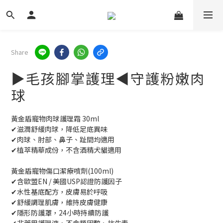
Share
▶毛孩腳掌護理◀守護粉嫩肉
球
黃金盾寵物肉球護理霜 30ml
✔滋潤舒緩肉球，降低足底異味
✔肉球、肘部、鼻子、趾間均適用
✔植萃精華成份，不含酒精犬貓適用
黃金盾寵物傷口潔療噴劑(100ml)
✔含歐盟EN / 美國USP認證防護因子
✔水性基底配方，皮膚易於呼吸
✔舒緩調理肌膚，維持皮膚健康
✔隱形防護罩，24小時持續防護