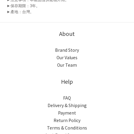
►保存期限：3年。
►產地：台灣。
About
Brand Story
Our Values
Our Team
Help
FAQ
Delivery & Shipping
Payment
Return Policy
Terms & Conditions