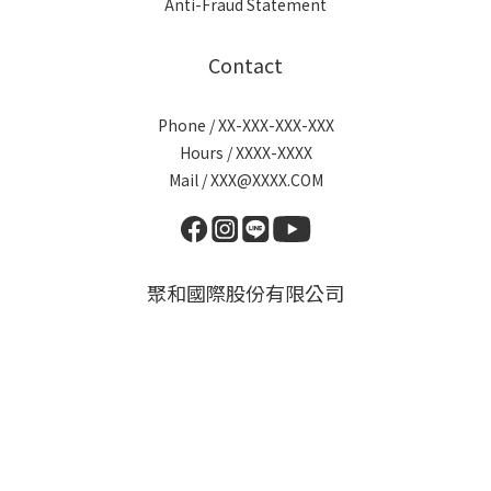
Anti-Fraud Statement
Contact
Phone / XX-XXX-XXX-XXX
Hours / XXXX-XXXX
Mail / XXX@XXXX.COM
聚和國際股份有限公司