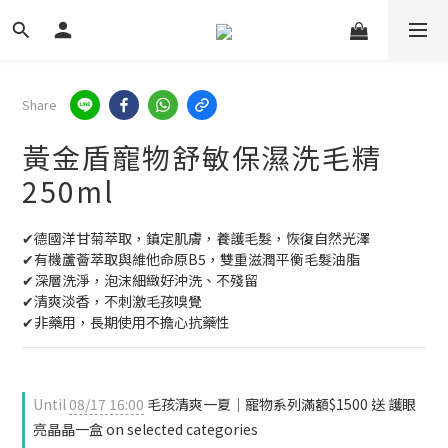
Share
黃金盾寵物舒敏保濕洗毛精
250ml
✔德國洋甘菊萃取，鎮定肌膚，養護毛髮，恢復自然光澤
✔有機蘆薈萃取與維他命原B5，雙重滋潤平衡毛髮油脂
✔深層洗淨，泡沫細緻好沖洗、不殘留
✔清爽淡香，不刺激毛孩嗅覺
✔非藥用，長期使用不擔心抗藥性
Until
08/17 16:00
毛孩清爽一夏｜寵物系列滿額$1500 送 護眼
亮晶晶一盒 on selected categories