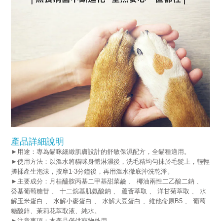
產品詳細說明
►用途：專為貓咪細緻肌膚設計的舒敏保濕配方，全貓種適用
。
►使用方法：以溫水
將貓咪身體淋濕後，洗毛精均勻抺於毛髮上，輕輕
搓揉產生泡沬，按摩1-3分鐘後
，
再用溫水徹底沖洗乾淨。
►主要成分：月桂醯胺丙基二甲基甜菜鹼 、 椰油兩性二乙酸二鈉 、
癸基葡萄糖苷 、 十二烷基肌氨酸鈉 、 蘆薈萃取 、 洋甘菊萃取 、 水
解玉米蛋白 、 水解小麥蛋白 、 水解大豆蛋白 、維他命原B5 、 葡萄
糖酸鋅、茉莉花萃取液、純水。
►注意事項：
本產品僅供寵物外用。