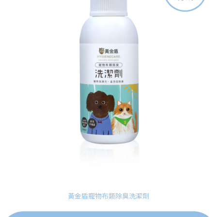
黃金盾寵物布類除臭洗潔劑