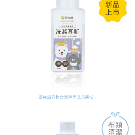
黃金盾寵物食器專用洗滌慕斯