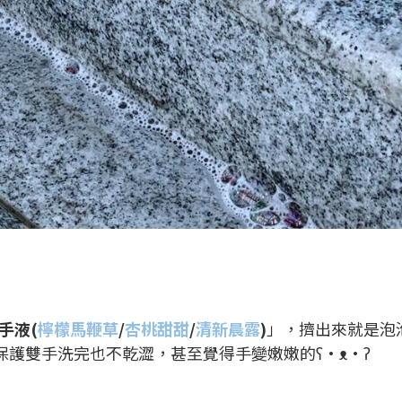
手液(
檸檬馬鞭草
/
杏桃甜甜
/
清新晨露
)
」，擠出來就是泡
保護雙手洗完也不乾澀，甚至覺得手變嫩嫩的ʕ•ᴥ•ʔ