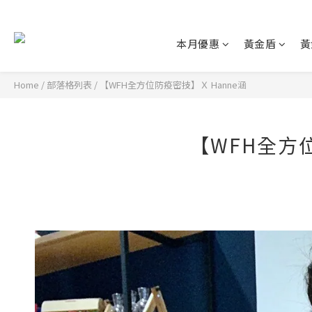
本月優惠
黃金盾
黃
Home
/
部落格列表
/
【WFH全方位防疫密技】Ｘ Hanne涵
【WFH全方位