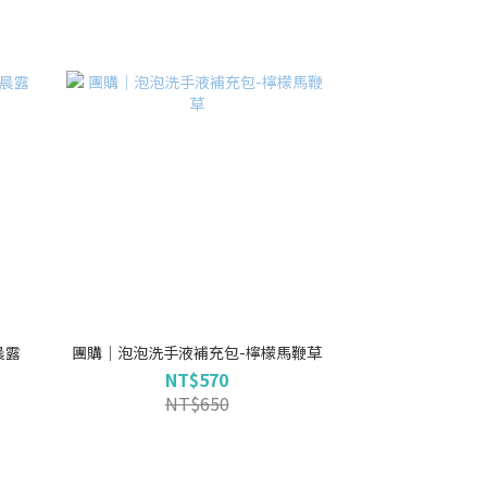
晨露
團購｜泡泡洗手液補充包-檸檬馬鞭草
NT$570
NT$650