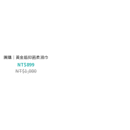
團購｜黃金盾抑菌柔濕巾
NT$899
NT$1,080