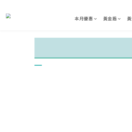
本月優惠
黃金盾
黃