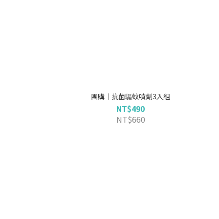
團購｜抗菌驅蚊噴劑3入組
NT$490
NT$660