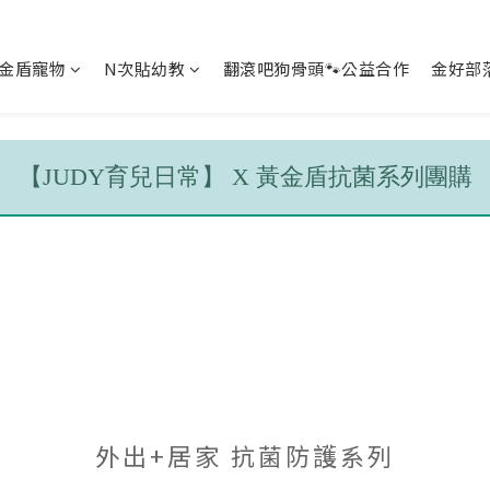
金盾寵物
N次貼幼教
翻滾吧狗骨頭🐾公益合作
金好部
【JUDY育兒日常】 X 黃金盾抗菌系列團購
外出+居家 抗菌防護系列