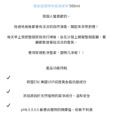
黃金盾寵物地板清潔劑
500ml
我個人蠻喜歡的，
拖過地板後都會有淡淡的自然清香，聞起來非常舒適！
每天早上我把整個家拖完打掃後，坐在沙發上聞著整個客廳、餐
廳都散發著這淡淡的香氣，
覺得家裡乾淨整潔、窗明几淨呢！！
產品功能特點
歐盟EN/ 美國USP認證黃金盾抗菌成分
添加源自於天然植物的潔淨成分，溫和安全
pH6.5±0.5 最適合寵物的親膚值，低敏不刺激