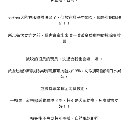
另外兩犬的衣服雖然洗過了，但放在櫃子中悶久，還是有個異味
阿！！
所以每次要穿之前，我也會拿出來噴一噴黃金盾寵物環境除臭噴
霧
被咬的很臭的玩具，洗過後我也會噴一噴 ，
黃金盾寵物環境除臭噴霧擁有抗菌力99%，可以抑制寵物口水異
味，
並擁有專業抗菌消臭技術，
一噴馬上就明顯感覺異味消除，特別是犬貓便臭、尿臭效果更
好！！
噴完後不需要特別擦拭，自然風乾即可