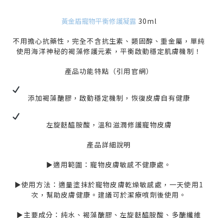
黃金盾寵物平衡修護凝露
30ml
不用擔心抗藥性，完全不含抗生素、類固醇、重金屬，單純
使用海洋神秘的褐藻修護元素，平衡啟動穩定肌膚機制！
產品功能特點（引用官網）
添加褐藻醣膠，啟動穩定機制，恢復皮膚自有健康
左旋麩醯胺酸，溫和滋潤修護寵物皮膚
產品詳細說明
►適用範圍：寵物皮膚敏感不健康處。
►使用方法：適量塗抹於寵物皮膚乾燥敏感處，一天使用1
次，幫助皮膚健康。建議可於潔療噴劑後使用。
►主要成分：純水、褐藻醣膠、左旋麩醯胺酸、多醣纖維