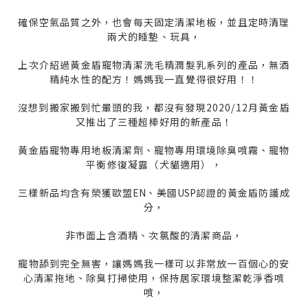
確保空氣品質之外，也會每天固定清潔地板，並且定時清理
兩犬的睡墊、玩具，
上次介紹過黃金盾寵物清潔洗毛精潤髮乳系列的產品，無酒
精純水性的配方！媽媽我一直覺得很好用！！
沒想到搬家搬到忙暈頭的我，都沒有發現2020/12月黃金盾
又推出了三種超棒好用的新產品！
黃金盾寵物專用地板清潔劑、寵物專用環境除臭噴霧、寵物
平衡修復凝露（犬貓適用），
三樣新品均含有榮獲歐盟
EN
、美國
USP
認證的黃金盾防護成
分，
非市面上含酒精、次氯酸的清潔商品，
寵物舔到完全無害，讓媽媽我一樣可以非常放一百個心的安
心清潔拖地、除臭打掃使用，保持居家環境整潔乾淨香噴
噴，