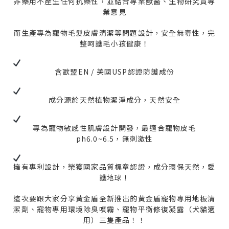
非藥用不產生任何抗藥性，並結合專業獸醫、生物研究員專
業意見
而生產專為寵物毛髮皮膚清潔等問題設計，安全無毒性，完
整呵護毛小孩健康！
含歐盟
EN /
美國
USP
認證防護成份
成分源於天然植物潔淨成分，天然安全
專為寵物敏感性肌膚設計開發，最適合寵物皮毛
ph6.0~6.5，無刺激性
擁有專利設計，榮獲國家品質標章認證，成分環保天然，愛
護地球！
這次要跟大家分享黃金盾全新推出的黃金盾寵物專用地板清
潔劑、寵物專用環境除臭噴霧、寵物平衡修復凝露（犬貓適
用）三隻產品！！