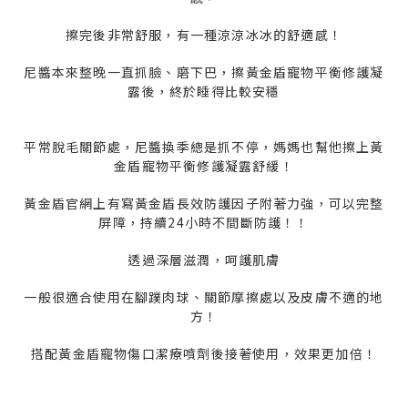
擦完後非常舒服，有一種涼涼冰冰的舒適感！
尼醬本來整晚一直抓臉、磨下巴，擦黃金盾寵物平衡修護凝
露後，終於睡得比較安穩
平常脫毛關節處，尼醬換季總是抓不停，媽媽也幫他擦上黃
金盾寵物平衡修護凝露舒緩！
黃金盾官網上有寫黃金盾長效防護因子附著力強，可以完整
屏障，持續24小時不間斷防護！！
透過深層滋潤，呵護肌膚
一般很適合使用在腳蹼肉球、關節摩擦處以及皮膚不適的地
方！
搭配黃金盾寵物傷口潔療噴劑後接著使用，效果更加倍！