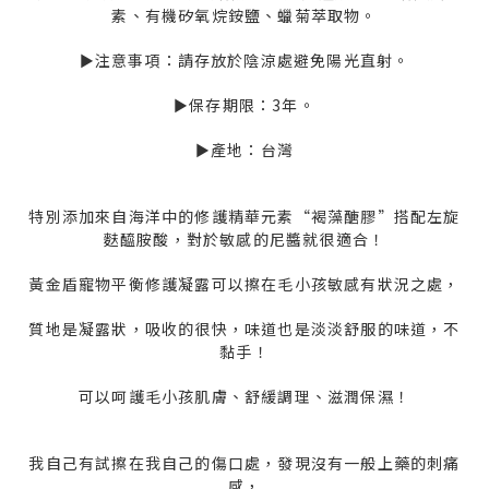
素、有機矽氧烷銨鹽、蠟菊萃取物。
►注意事項：請存放於陰涼處避免陽光直射。
►保存期限：3年。
►產地：台灣
特別添加來自海洋中的修護精華元素“褐藻醣膠”搭配左旋
麩醯胺酸，對於敏感的尼醬就很適合！
黃金盾寵物平衡修護凝露可以擦在毛小孩敏感有狀況之處，
質地是凝露狀，吸收的很快，味道也是淡淡舒服的味道，不
黏手！
可以呵護毛小孩肌膚、舒緩調理、滋潤保濕！
我自己有試擦在我自己的傷口處，發現沒有一般上藥的刺痛
感，