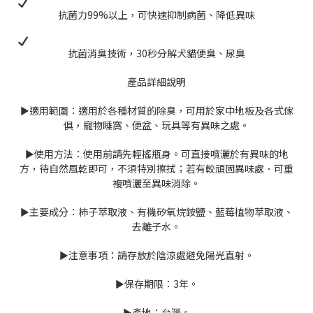
抗菌力99%以上，可快速抑制病菌、降低異味
抗菌消臭技術，30秒分解犬貓便臭、尿臭
產品詳細說明
►適用範圍：適用於各種材質的除臭，可用於家中地板及各式傢
俱，寵物睡窩、便盆、玩具等有異味之處。
►使用方法：使用前請先輕搖瓶身。可直接噴灑於有異味的地
方，待自然風乾即可，不須特別擦拭；若有較頑固異味處．可重
複噴灑至異味消除。
►主要成分：柿子萃取液、有機矽氧烷銨鹽、藍莓植物萃取液、
去離子水。
►注意事項：請存放於陰涼處避免陽光直射。
►保存期限：3年。
►產地：台灣。