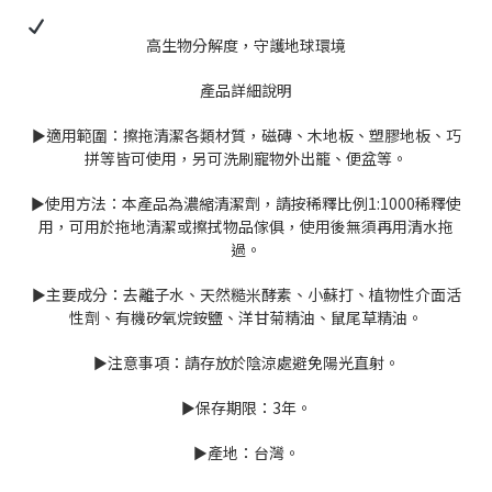
高生物分解度，守護地球環境
產品詳細說明
►適用範圍：擦拖清潔各類材質，磁磚、木地板、塑膠地板、巧
拼等皆可使用，另可洗刷寵物外出籠、便盆等。
►使用方法：本產品為濃縮清潔劑，請按稀釋比例1:1000稀釋使
用，可用於拖地清潔或擦拭物品傢俱，使用後無須再用清水拖
過。
►主要成分：去離子水、天然糙米酵素、小蘇打、植物性介面活
性劑、有機矽氧烷銨鹽、洋甘菊精油、鼠尾草精油。
►注意事項：請存放於陰涼處避免陽光直射。
►保存期限：3年。
►產地：台灣。