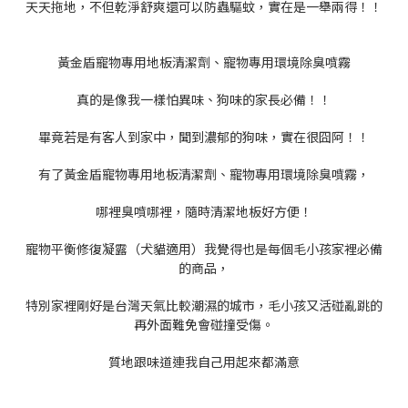
天天拖地，不但乾淨舒爽還可以防蟲驅蚊，實在是一舉兩得！！
黃金盾寵物專用地板清潔劑、寵物專用環境除臭噴霧
真的是像我一樣怕異味、狗味的家長必備！！
畢竟若是有客人到家中，聞到濃郁的狗味，實在很囧阿！！
有了黃金盾寵物專用地板清潔劑、寵物專用環境除臭噴霧，
哪裡臭噴哪裡，隨時清潔地板好方便
！
寵物平衡修復凝露（犬貓適用）我覺得也是每個毛小孩家裡必備
的商品，
特別家裡剛好是台灣天氣比較潮濕的城市，毛小孩又活碰亂跳的
再外面難免會碰撞受傷。
質地跟味道連我自己用起來都滿意