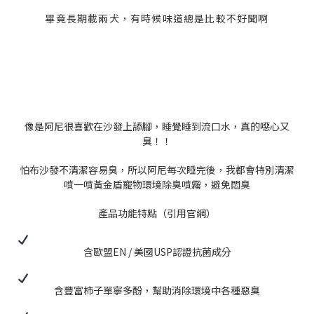
畢竟長期載兩犬，有時候味道總是比較不好聞啊
像是阿尼很喜歡在沙發上舔腳，睡覺睡到流口水，真的噁心又
臭！！
怕布沙發不清潔容易臭，所以阿尼每次睡完後，我都會特別清潔
噴一噴黃金盾寵物環境除臭噴霧，避免悶臭
產品功能特點（引用官網）
含歐盟EN / 美國USP認證抗菌成分
含豐富柿子單寧多酚，幫助消除環境中各種惡臭