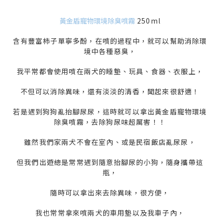
黃金盾寵物環境除臭噴霧
250ml
含有豐富柿子單寧多酚，在噴的過程中，就可以幫助消除環
境中各種惡臭，
我平常都會使用噴在兩犬的睡墊、玩具、食器、衣服上，
不但可以消除異味，還有淡淡的清香，聞起來很舒適！
若是遇到狗狗亂抬腳尿尿，這時就可以拿出黃金盾寵物環境
除臭噴霧，去除狗尿味超厲害！！
雖然我們家兩犬不會在室內、或是民宿飯店亂尿尿，
但我們出遊總是常常遇到隨意抬腳尿的小狗，隨身攜帶這
瓶，
隨時可以拿出來去除異味，很方便，
我也常常拿來噴兩犬的車用墊以及我車子內，