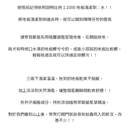
使用前記得依照說明比例 1:1000 地板清潔劑：水！！
將地板清潔劑倒進去時，就可以聞到陣陣芬芳的香氣
通常我都是先用吸塵器整室吸地後，在開始拖地，
兩犬有時候口水滴的地板髒兮兮的，或是小孩踩的地板比較髒，
輕輕拖過去就可以快速去除髒污！！
三兩下清潔溜溜，拖到的地板乾爽不黏膩，
加上淡淡的天然清香，讓整個客廳瞬間乾爽舒適！！
另外仔細看成分，特別添加植物萃取鼠尾草精油，
對於我們搬到山上後，常常打開門就容易有蚊蟲飛入的狀況，改
善不少！！